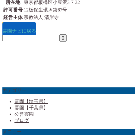
所在地
東京都板橋区小豆沢3-7-32
許可番号
12板保生環き第67号
経営主体
宗教法人 清岸寺
詳細ページ
霊園ナビに戻る
カテゴリー
霊園【埼玉県】
霊園【千葉県】
公営霊園
ブログ
メニュー