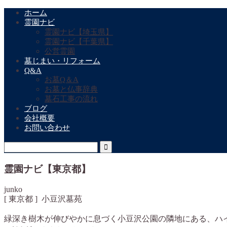
ホーム
霊園ナビ
霊園ナビ【埼玉県】
霊園ナビ【千葉県】
公営霊園
墓じまい・リフォーム
Q&A
お墓Q＆A
お墓と仏事辞典
墓石工事の流れ
ブログ
会社概要
お問い合わせ
霊園ナビ【東京都】
junko
[ 東京都 ] 小豆沢墓苑
緑深き樹木が伸びやかに息づく小豆沢公園の隣地にある、ハ