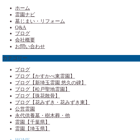
ホーム
霊園ナビ
墓じまい・リフォーム
Q&A
ブログ
会社概要
お問い合わせ
カテゴリー
ブログ
ブログ【かすかべ東霊園】
ブログ【新埼玉霊園 悠久の碑】
ブログ【松戸聖地霊園】
ブログ【珠花散骨】
ブログ【花みずき・花みずき東】
公営霊園
永代供養墓・樹木葬・他
霊園【千葉県】
霊園【埼玉県】
HOME