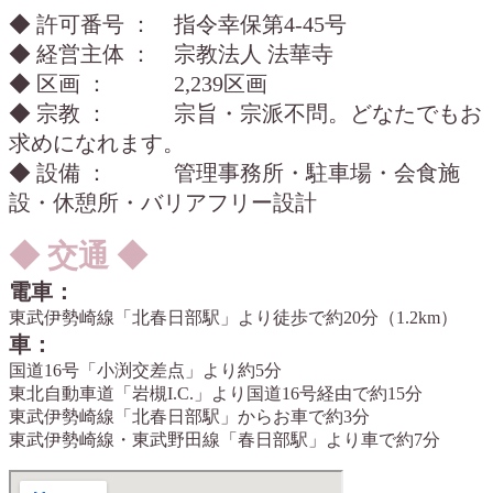
◆ 許可番号 ： 指令幸保第4-45号
◆ 経営主体 ： 宗教法人 法華寺
◆ 区画 ： 2,239区画
◆ 宗教 ： 宗旨・宗派不問。どなたでもお
求めになれます。
◆ 設備 ： 管理事務所・駐車場・会食施
設・休憩所・バリアフリー設計
◆ 交通 ◆
電車：
東武伊勢崎線「北春日部駅」より徒歩で約20分（1.2km）
車：
国道16号「小渕交差点」より約5分
東北自動車道「岩槻I.C.」より国道16号経由で約15分
東武伊勢崎線「北春日部駅」からお車で約3分
東武伊勢崎線・東武野田線「春日部駅」より車で約7分