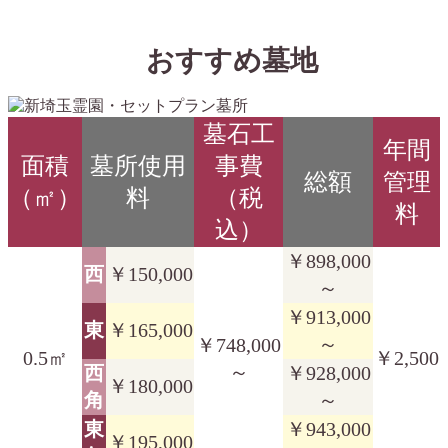
おすすめ墓地
墓石工
年間
面積
墓所使用
事費
総額
管理
（㎡）
料
（税
料
込）
￥898,000
西
￥150,000
～
￥913,000
東
￥165,000
～
￥748,000
0.5㎡
￥2,500
～
西
￥928,000
￥180,000
角
～
東
￥943,000
￥195,000