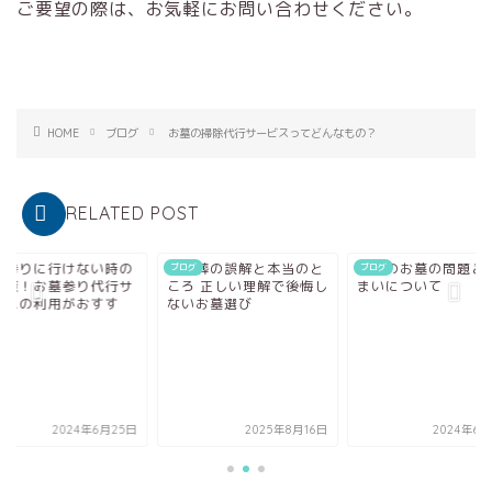
ご要望の際は、お気軽にお問い合わせください。
HOME
ブログ
お墓の掃除代行サービスってどんなもの？
RELATED POST
墓参りに行けない時の
樹木葬の誤解と本当のと
現代のお墓の問題と
グ
ブログ
ブログ
決策！お墓参り代行サ
ころ 正しい理解で後悔し
まいについて
ビスの利用がおすす
ないお墓選び
.
2024年6月25日
2025年8月16日
2024年6月